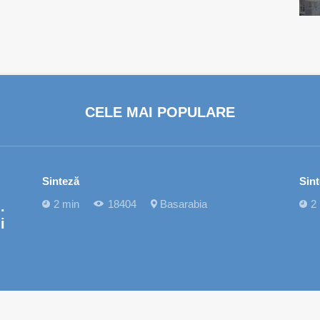
CELE MAI POPULARE
Sinteză
Sin
2 min
18404
Basarabia
2
.
i