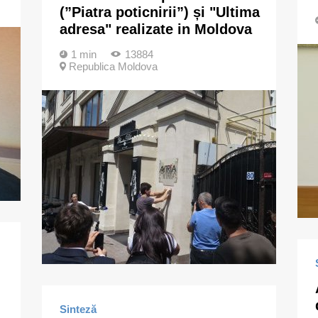
(”Piatra poticnirii”) și "Ultima
adresa" realizate in Moldova
1 min
13884
Republica Moldova
Sinteză