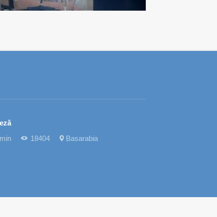
teză
 min
18404
Basarabia