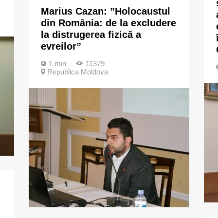
Marius Cazan: ”Holocaustul
din România: de la excludere
la distrugerea fizică a
evreilor”
1 min
11379
Republica Moldova