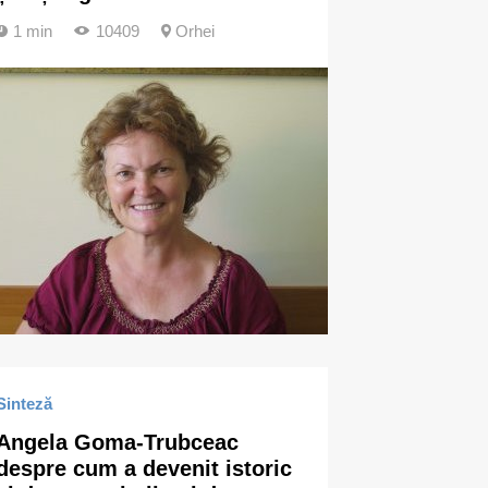
1 min
10409
Orhei
Sinteză
Angela Goma-Trubceac
despre cum a devenit istoric