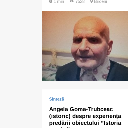
1 min
7528
Briceni
Sinteză
Angela Goma-Trubceac
(istoric) despre experiența
predării obiectului ”Istoria