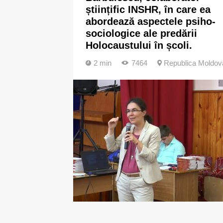
științific INSHR, în care ea
abordează aspectele psiho-
sociologice ale predării
Holocaustului în școli.
2 min
7464
Republica Moldov