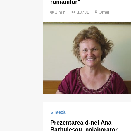
românilor”
1 min
10781
Orhei
Sinteză
Prezentarea d-nei Ana
Barbulescu, colaborator