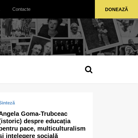
Contacte
DONEAZĂ
Sinteză
Angela Goma-Trubceac
(istoric) despre educația
pentru pace, multiculturalism
și ințelegere socială