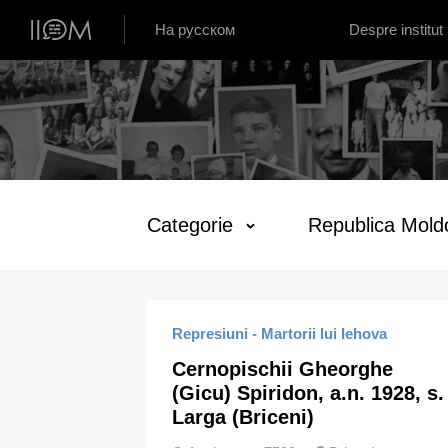
Institutul de Istorie Orală din Moldova
На русском
Despre institut
Categorie
Republica Mold
Represiuni - Martorii lui Iehova
Cernopischii Gheorghe
(Gicu) Spiridon, a.n. 1928, s.
Larga (Briceni)