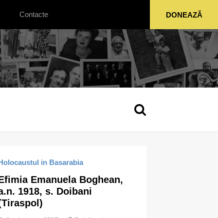
Contacte
DONEAZĂ
Holocaustul in Basarabia
Efimia Emanuela Boghean,
a.n. 1918, s. Doibani
(Tiraspol)