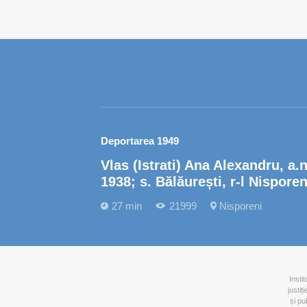
Deportarea 1949
Vlas (Istrati) Ana Alexandru, a.n
1938; s. Bălăurești, r-l Nisporen
27 min
21999
Nisporeni
Insti
justiț
și pu