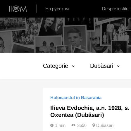
Institutul de Istorie Orală din Moldova
На русском
Despre institut
Categorie
Dubăsari
Holocaustul in Basarabia
Ilieva Evdochia, a.n. 1928, s.
Oxentea (Dubăsari)
1 min
3656
Dubăsari