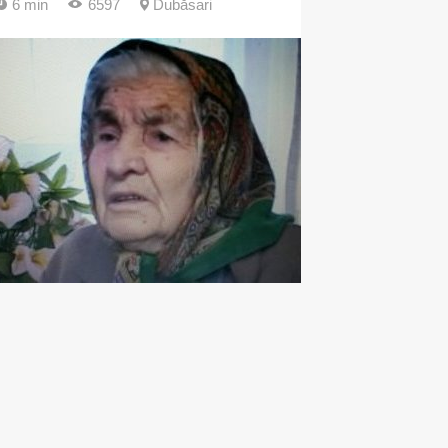
6 min
6597
Dubăsari