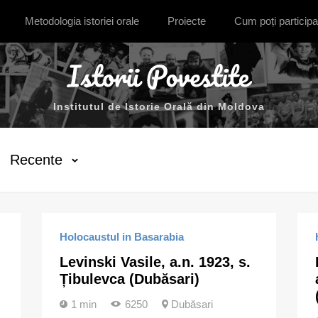
Metodologia istoriei orale
Proiecte
Cum poți participa
Institutul de Istorie Orală din Moldova
Recente
Holocaustul in Basarabia
Levinski Vasile, a.n. 1923, s.
Țibulevca (Dubăsari)
1 min
6250
Dubăsari