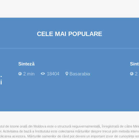
CELE MAI POPULARE
Sinteză
Sin
2 min
18404
Basarabia
2
.
i
tutul de istorie orală din Moldova este o structură neguvernamentală, înregistrată de către Mini
iei. Activitatea de bază a Institutului este colectarea mărturiilor despre trecut prin metoda interv
blicarea acestora. Mărturiile oamenilor de rând pot deveni un important izvor de cunoștințe ist