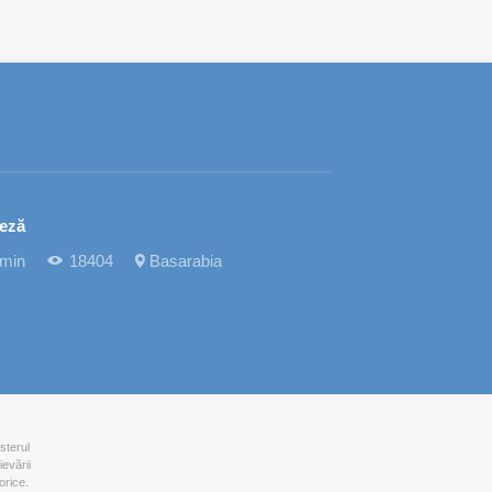
teză
 min
18404
Basarabia
sterul
ievării
orice.