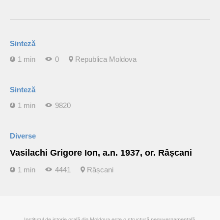
Sinteză
1 min
0
Republica Moldova
Sinteză
1 min
9820
Diverse
Vasilachi Grigore Ion, a.n. 1937, or. Râșcani
1 min
4441
Râșcani
Institutul de istorie orală din Moldova este o structură neguvernamentală,