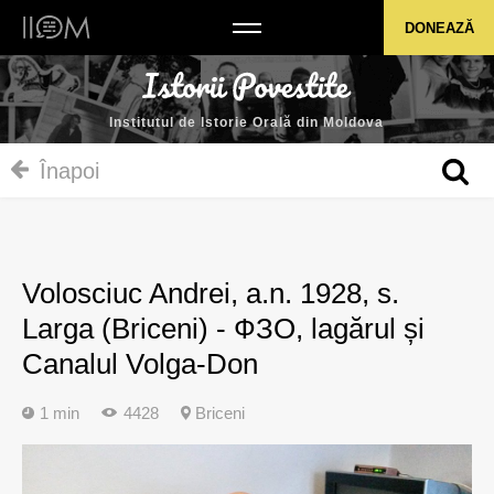
Institutul de Istorie Orală din Moldova
DONEAZĂ
Institutul de Istorie Orală din Moldova
Înapoi
Volosciuc Andrei, a.n. 1928, s.
Larga (Briceni) - ФЗО, lagărul și
Canalul Volga-Don
1 min
4428
Briceni