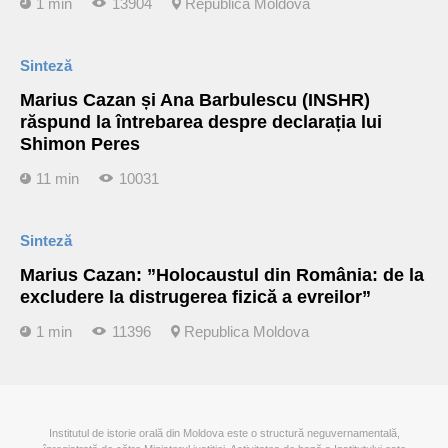
1 min
13904
Republica Moldova
Sinteză
Marius Cazan și Ana Barbulescu (INSHR)
răspund la întrebarea despre declarația lui
Shimon Peres
11 min
10031
Sinteză
Marius Cazan: ”Holocaustul din România: de la
excludere la distrugerea fizică a evreilor”
1 min
11396
Republica Moldova
Institutul de istorie orală din Moldova este o structură neguvernamentală,