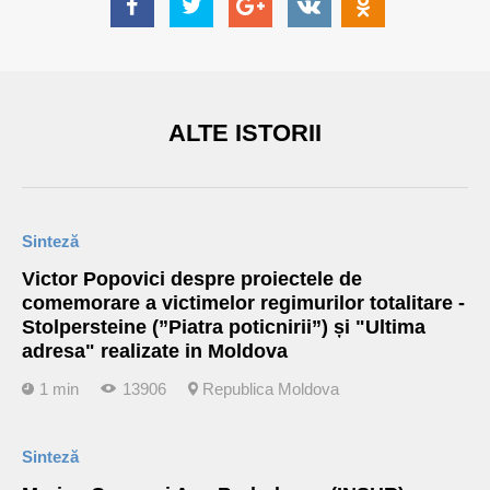
ALTE ISTORII
Sinteză
Victor Popovici despre proiectele de
comemorare a victimelor regimurilor totalitare -
Stolpersteine (”Piatra poticnirii”) și "Ultima
adresa" realizate in Moldova
1 min
13906
Republica Moldova
Sinteză