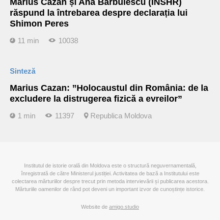
Marius Cazan și Ana Barbulescu (INSHR)
răspund la întrebarea despre declarația lui
Shimon Peres
11 min
10038
Sinteză
Marius Cazan: ”Holocaustul din România: de la
excludere la distrugerea fizică a evreilor”
1 min
11397
Republica Moldova
Institutul de istorie orală din Moldova este o structură neguvernamentală,
înregistrată de către Ministerul justiției. Activitatea de bază a Institutului este
colectarea mărturiilor despre trecut prin metoda intervievării și publicarea acestora.
Mărturiile oamenilor de rând pot deveni un important izvor de cunoștințe istorice.
Website de
amigo.studio