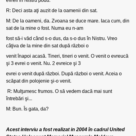
evreii în Nistru podu.
R: Deci asta aţi auzit de la oamenii din sat.
M: De la oameni, da. Zvoana se duce mare. Iaca cum, din
sat de la mine o fost. Numa eu n-am
fost să-i văd când s-o dus, da s-o dus în Nistru. Vreo
câţiva de la mine din sat după război o
venit înapoi acasă. Tineri, tineri o venit. O venit o evreucă
şi 3 evrei o venit. Nu. 2 evreice şi 3
evrei o venit după război. După război o venit. Aceia o
scăpat din polojenie şi-o venit.
R: Mulţumesc frumos. O să vedem dacă mai sunt
întrebări şi...
M: Bun. Îs gata, da?
Acest interviu a fost realizat in 2004 în cadrul United