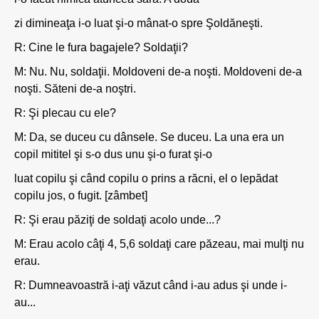
zi dimineaţa i-o luat şi-o mânat-o spre Şoldăneşti.
R: Cine le fura bagajele? Soldaţii?
M: Nu. Nu, soldaţii. Moldoveni de-a noşti. Moldoveni de-a
noşti. Săteni de-a noştri.
R: Şi plecau cu ele?
M: Da, se duceu cu dânsele. Se duceu. La una era un
copil mititel şi s-o dus unu şi-o furat şi-o
luat copilu şi când copilu o prins a răcni, el o lepădat
copilu jos, o fugit. [zâmbet]
R: Şi erau păziţi de soldaţi acolo unde...?
M: Erau acolo câţi 4, 5,6 soldaţi care păzeau, mai mulţi nu
erau.
R: Dumneavoastră i-aţi văzut când i-au adus şi unde i-
au...