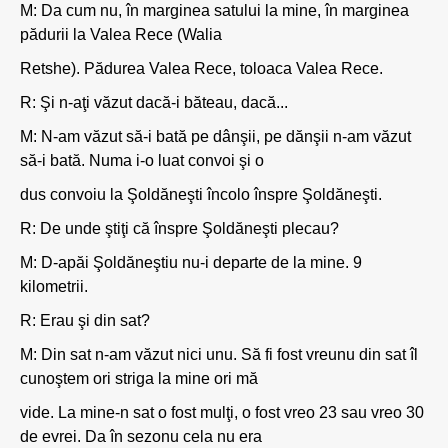
M: Da cum nu, în marginea satului la mine, în marginea
pădurii la Valea Rece (Walia
Retshe). Pădurea Valea Rece, toloaca Valea Rece.
R: Şi n-aţi văzut dacă-i băteau, dacă...
M: N-am văzut să-i bată pe dânşii, pe dănşii n-am văzut
să-i bată. Numa i-o luat convoi şi o
dus convoiu la Şoldăneşti încolo înspre Şoldăneşti.
R: De unde ştiţi că înspre Şoldăneşti plecau?
M: D-apăi Şoldăneştiu nu-i departe de la mine. 9
kilometrii.
R: Erau şi din sat?
M: Din sat n-am văzut nici unu. Să fi fost vreunu din sat îl
cunoştem ori striga la mine ori mă
vide. La mine-n sat o fost mulţi, o fost vreo 23 sau vreo 30
de evrei. Da în sezonu cela nu era