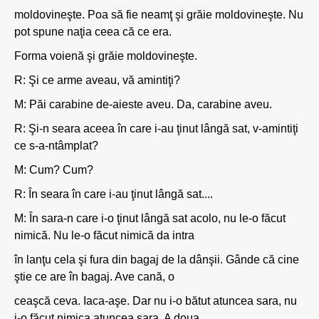
moldovineşte. Poa să fie neamţ şi grăie moldovineşte. Nu
pot spune naţia ceea că ce era.
Forma voienă şi grăie moldovineşte.
R: Şi ce arme aveau, vă amintiţi?
M: Păi carabine de-aieste aveu. Da, carabine aveu.
R: Şi-n seara aceea în care i-au ţinut lângă sat, v-amintiţi
ce s-a-ntâmplat?
M: Cum? Cum?
R: În seara în care i-au ţinut lângă sat....
M: În sara-n care i-o ţinut lângă sat acolo, nu le-o făcut
nimică. Nu le-o făcut nimică da intra
în lanţu cela şi fura din bagaj de la dânşii. Gânde că cine
ştie ce are în bagaj. Ave cană, o
ceaşcă ceva. Iaca-aşe. Dar nu i-o bătut atuncea sara, nu
i-o făcut nimica atuncea sara. A doua