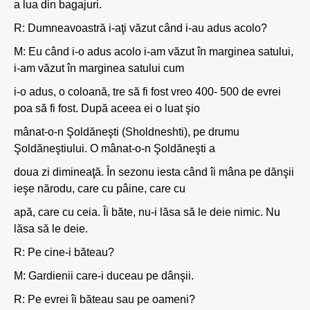
a lua din bagajuri.
R: Dumneavoastră i-aţi văzut când i-au adus acolo?
M: Eu când i-o adus acolo i-am văzut în marginea satului,
i-am văzut în marginea satului cum
i-o adus, o coloană, tre să fi fost vreo 400- 500 de evrei
poa să fi fost. După aceea ei o luat şio
mânat-o-n Şoldăneşti (Sholdneshti), pe drumu
Şoldăneştiului. O mânat-o-n Şoldăneşti a
doua zi dimineaţă. În sezonu iesta când îi mâna pe dănşii
ieşe nărodu, care cu pâine, care cu
apă, care cu ceia. Îi băte, nu-i lăsa să le deie nimic. Nu
lăsa să le deie.
R: Pe cine-i băteau?
M: Gardienii care-i duceau pe dânşii.
R: Pe evrei îi băteau sau pe oameni?