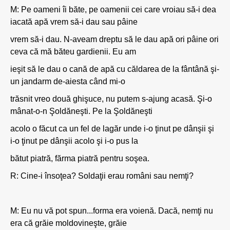
M: Pe oameni îi băte, pe oamenii cei care vroiau să-i dea
iacată apă vrem să-i dau sau pâine
vrem să-i dau. N-aveam dreptu să le dau apă ori pâine ori
ceva că mă băteu gardienii. Eu am
ieşit să le dau o cană de apă cu căldarea de la fântână şi-
un jandarm de-aiesta când mi-o
trăsnit vreo două ghişuce, nu putem s-ajung acasă. Şi-o
mânat-o-n Şoldăneşti. Pe la Şoldăneşti
acolo o făcut ca un fel de lagăr unde i-o ţinut pe dânşii şi
i-o ţinut pe dânşii acolo şi i-o pus la
bătut piatră, fărma piatră pentru soşea.
R: Cine-i însoţea? Soldaţii erau români sau nemţi?
M: Eu nu vă pot spun...forma era voienă. Dacă, nemţi nu
era că grăie moldovineşte, grăie