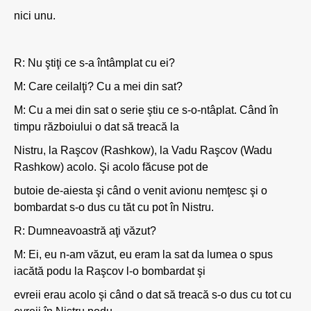
nici unu.
R: Nu ştiţi ce s-a întâmplat cu ei?
M: Care ceilalţi? Cu a mei din sat?
M: Cu a mei din sat o serie ştiu ce s-o-ntâplat. Când în
timpu războiului o dat să treacă la
Nistru, la Raşcov (Rashkow), la Vadu Raşcov (Wadu
Rashkow) acolo. Şi acolo făcuse pot de
butoie de-aiesta şi când o venit avionu nemţesc şi o
bombardat s-o dus cu tăt cu pot în Nistru.
R: Dumneavoastră aţi văzut?
M: Ei, eu n-am văzut, eu eram la sat da lumea o spus
iacătă podu la Raşcov l-o bombardat şi
evreii erau acolo şi când o dat să treacă s-o dus cu tot cu