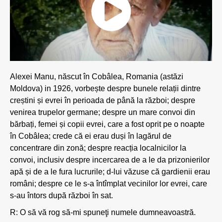
Alexei Manu, născut în Cobâlea, Romania (astăzi
Moldova) in 1926, vorbește despre bunele relații dintre
creștini și evrei în perioada de până la război; despre
venirea trupelor germane; despre un mare convoi din
bărbați, femei și copii evrei, care a fost oprit pe o noapte
în Cobâlea; crede că ei erau duși în lagărul de
concentrare din zonă; despre reacția localnicilor la
convoi, inclusiv despre incercarea de a le da prizonierilor
apă și de a le fura lucrurile; d-lui văzuse că gardienii erau
români; despre ce le s-a întîmplat vecinilor lor evrei, care
s-au întors după război în sat.
R: O să vă rog să-mi spuneţi numele dumneavoastră.