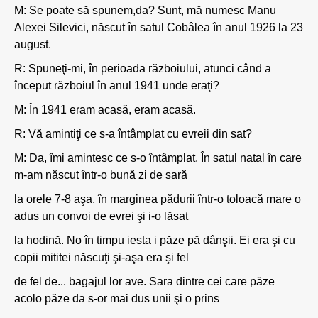
M: Se poate să spunem,da? Sunt, mă numesc Manu
Alexei Silevici, născut în satul Cobâlea în anul 1926 la 23
august.
R: Spuneţi-mi, în perioada războiului, atunci când a
început războiul în anul 1941 unde eraţi?
M: În 1941 eram acasă, eram acasă.
R: Vă amintiţi ce s-a întâmplat cu evreii din sat?
M: Da, îmi amintesc ce s-o întâmplat. În satul natal în care
m-am născut într-o bună zi de sară
la orele 7-8 aşa, în marginea pădurii într-o toloacă mare o
adus un convoi de evrei şi i-o lăsat
la hodină. No în timpu iesta i păze pă dânşii. Ei era şi cu
copii mititei născuţi şi-aşa era şi fel
de fel de... bagajul lor ave. Sara dintre cei care păze
acolo păze da s-or mai dus unii şi o prins