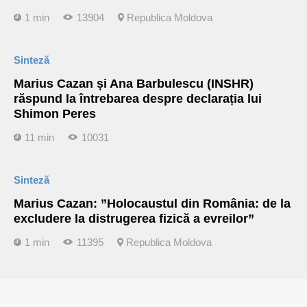
1 min
13904
Republica Moldova
Sinteză
Marius Cazan și Ana Barbulescu (INSHR)
răspund la întrebarea despre declarația lui
Shimon Peres
11 min
10031
Sinteză
Marius Cazan: ”Holocaustul din România: de la
excludere la distrugerea fizică a evreilor”
1 min
11395
Republica Moldova