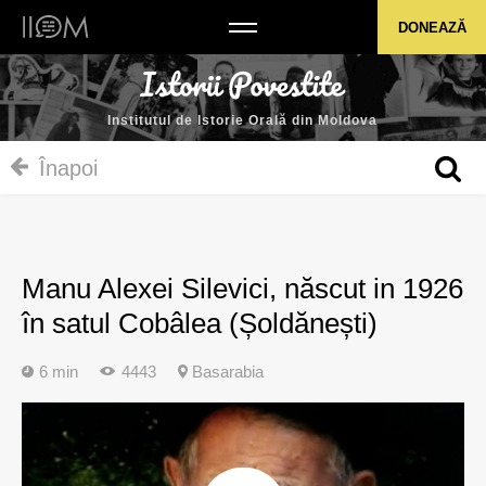
Institutul de Istorie Orală din Moldova
DONEAZĂ
Institutul de Istorie Orală din Moldova
Înapoi
Manu Alexei Silevici, născut in 1926
în satul Cobâlea (Șoldănești)
6 min
4443
Basarabia