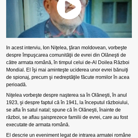
In acest interviu, Ion Niţelea, ţăran moldovean, vorbeşte
despre împuşcarea comunităţii de evrei din Olăneşti de
către armata română, în timpul celui de-Al Doilea Război
Mondial. El îşi mai aminteşte uciderea unor evrei bănuiţi
de spionaj, precum şi nedreptăţile făcute rromilor în acea
perioadă.
Niţelea vorbeşte despre naşterea sa în Olăneşti, în anul
1923, şi despre faptul că în 1941, la începutul războiului,
se afla în satul natal; spune că în Olăneşti, înainte de
război, se aflau şaisprezece familii de evrei, care au fost
executate de armata română.
El descrie un eveniment legat de intrarea armatei române