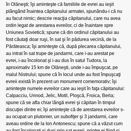
în Olăneşti; îşi aminteşte că familiile de evrei au ieşit
plângând înaintea căpitanului armatei, spunându-i că nu
au facut nimic; descrie reacţia căpitanului, care nu avea
ordin legat de arestarea evreilor, ci de înaintare spre
Uniunea Sovietică; spune că din ordinul căpitanului au
fost căutaţi doar ruşi, în sat şi în pădurea vecină, de la
Părăteasca; îşi aminteşte că, după plecarea căpitanului,
au intrat în sat trupe de jandarmi, care i-au arestat pe
evrei, i-au încolonat şi i-au dus în satul Tudora, la
aproximativ 15 km de Olăneşti, unde i-au împuşcat, pe
malul Nistrului; spune că în locul unde au fost împuşcaţi
evreii există în prezent un monument comemorativ; îşi
aminteşte numele evreilor care au ieşit în faţa căpitanului:
Calpacciu, Unnod, Jelic, Motil, Ploşcă, Froica, Berla;
spune că se afla chiar lângă evrei şi căpitan în timpul
discuţiei dintre ei; îşi aminteşte că de arestarea evreilor s-
au ocupat un plutonier, un subofiţer şi 3 jandarmi, care
aveau ordine de la Ion Antonescu; spune că a văzut cum
au fost încolonaţi şi duşi prin sat evreii, printre ei fiind şi