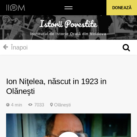
Institutul de Istorie Orală din Moldova
DONEAZĂ
Institutul de Istorie Orală din Moldova
Înapoi
Ion Niţelea, născut in 1923 in
Olăneşti
4 min
7033
Olănești