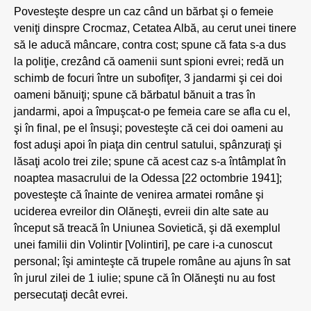
Povesteşte despre un caz când un bărbat şi o femeie
veniţi dinspre Crocmaz, Cetatea Albă, au cerut unei tinere
să le aducă mâncare, contra cost; spune că fata s-a dus
la poliţie, crezând că oamenii sunt spioni evrei; redă un
schimb de focuri între un subofiţer, 3 jandarmi şi cei doi
oameni bănuiţi; spune că bărbatul bănuit a tras în
jandarmi, apoi a împuşcat-o pe femeia care se afla cu el,
şi în final, pe el însuşi; povesteşte că cei doi oameni au
fost aduşi apoi în piaţa din centrul satului, spânzuraţi şi
lăsaţi acolo trei zile; spune că acest caz s-a întâmplat în
noaptea masacrului de la Odessa [22 octombrie 1941];
povesteşte că înainte de venirea armatei române şi
uciderea evreilor din Olăneşti, evreii din alte sate au
început să treacă în Uniunea Sovietică, şi dă exemplul
unei familii din Volintir [Volintiri], pe care i-a cunoscut
personal; îşi aminteşte că trupele române au ajuns în sat
în jurul zilei de 1 iulie; spune că în Olăneşti nu au fost
persecutaţi decât evrei.