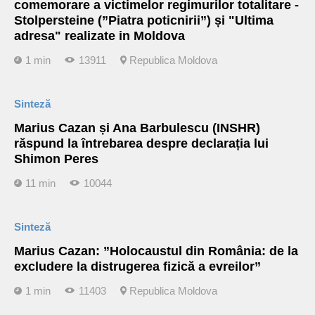
comemorare a victimelor regimurilor totalitare -
Stolpersteine (”Piatra poticnirii”) și "Ultima
adresa" realizate in Moldova
1 min
13911
Republica Moldova
Sinteză
Marius Cazan și Ana Barbulescu (INSHR)
răspund la întrebarea despre declarația lui
Shimon Peres
11 min
10044
Sinteză
Marius Cazan: ”Holocaustul din România: de la
excludere la distrugerea fizică a evreilor”
1 min
11403
Republica Moldova