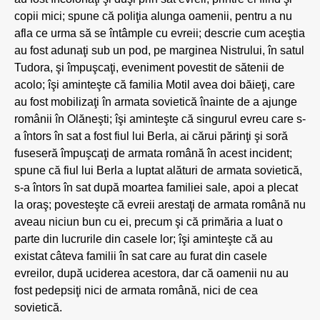
copii mici; spune că poliţia alunga oamenii, pentru a nu
afla ce urma să se întâmple cu evreii; descrie cum aceştia
au fost adunaţi sub un pod, pe marginea Nistrului, în satul
Tudora, şi împuşcaţi, eveniment povestit de sătenii de
acolo; îşi aminteşte că familia Motil avea doi băieţi, care
au fost mobilizaţi în armata sovietică înainte de a ajunge
românii în Olăneşti; îşi aminteşte că singurul evreu care s-
a întors în sat a fost fiul lui Berla, ai cărui părinţi şi soră
fuseseră împuşcaţi de armata română în acest incident;
spune că fiul lui Berla a luptat alături de armata sovietică,
s-a întors în sat după moartea familiei sale, apoi a plecat
la oraş; povesteşte că evreii arestaţi de armata română nu
aveau niciun bun cu ei, precum şi că primăria a luat o
parte din lucrurile din casele lor; îşi aminteşte că au
existat câteva familii în sat care au furat din casele
evreilor, după uciderea acestora, dar că oamenii nu au
fost pedepsiţi nici de armata română, nici de cea
sovietică.