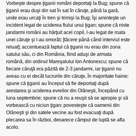
Vorbeşte despre ţiganii români deportaţi la Bug; spune că
ţiganii erau duşi din sat în sat în căruţe, până la gară,
unde erau urcaţi în tren şi trimişi la Bug; îşi aminteşte un
incident legat de uciderea fiului unui ţigan; spune că niste
jandarmi români au hărţuit acel copil, l-au legat de roata
unei căruţe şi l-au omorât; [tăcere până când interviul este
reluat]; accentuează faptul că ţiganii nu erau din zona
satului său, ci din România, fiind aduşi de armata
română, din ordinul Mareşalului Ion Antonescu; spune că
fiecare căruţă era păzită de 2-3 jandarmi, iar ţiganii nu
aveau cu ei decât lucrurile din căruţe, în majoritate haine;
spune că ţiganii au început să fie deportaţi după
arestarea şi uciderea evreilor din Olăneşti, începând cu
luna septembrie; spune că nu a reuşit să se apropie şi să
vorbească cu niciun ţigan; povesteşte că oamenii din
Olăneşti şi din satele vecine au fost evacuaţi după
plecarea sa în război, deoarece câmpul de luptă se afla
acolo.