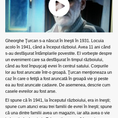
Gheorghe Ţurcan s-a născut în Ineşti în 1931. Locuia
acolo în 1941, când a început războiul. Avea 11 ani când
s-au desfăşurat întâmplarile povestite. El vorbeşte despre
un eveniment care sa desfăşurat în timpul războiului,
când au fost împuşcaţi evrei în centrul satului. Corpurile
lor au fost aruncate într-o groapă. Ţurcan menţioneaza un
caz în care o fetiţă a fost aruncată în groapă vie şi peste
ea au fost aruncate cadavre. De asemenea, descrie cum
casele evreilor au fost arse.
El spune că în 1941, la începutul războiului, era in Ineşti;
spune cum atunci erau trei familii de evrei în Ineşti; spune
că una dintre familii avea un magazin, iar alta avea o vie