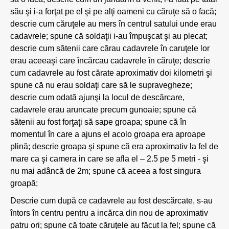
său şi i-a forţat pe el şi pe alţi oameni cu căruţe să o facă;
descrie cum căruţele au mers în centrul satului unde erau
cadavrele; spune că soldaţii i-au împuşcat şi au plecat;
descrie cum sătenii care cărau cadavrele în caruţele lor
erau aceeaşi care încărcau cadavrele în căruţe; descrie
cum cadavrele au fost cărate aproximativ doi kilometri şi
spune că nu erau soldaţi care să le supravegheze;
descrie cum odată ajunşi la locul de descărcare,
cadavrele erau aruncate precum gunoaie; spune că
sătenii au fost forţaţi să sape groapa; spune că în
momentul în care a ajuns el acolo groapa era aproape
plină; descrie groapa şi spune că era aproximativ la fel de
mare ca şi camera in care se afla el – 2.5 pe 5 metri - şi
nu mai adâncă de 2m; spune că aceea a fost singura
groapă;
Descrie cum după ce cadavrele au fost descărcate, s-au
întors în centru pentru a incărca din nou de aproximativ
patru ori; spune că toate căruţele au făcut la fel; spune că