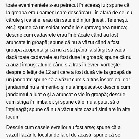
toate evenimentele s-au petrecut în aceeaşi zi; spune că
la groapă erau oameni care descărcau , în afară de cei cu
căruţe şi ca şi ei erau din satele din jur [Ineşti, Teleneşti,
etc.]; spune că un soldat român le supraveghea munca;
descrie cum cadavrele erau îmbrăcate când au fost
aruncate în groapă; spune că nu a văzut când a fost
groapa acoperită şi că nu a stat până la sfârşit să vadă
dacă toate cadavrele au fost duse la groapă; spune că nu
a auzit împuşcăturile când s-a tras în evrei; vorbeşte
despre o fetiţa de 12 ani care a fost dusă vie la groapă de
un jandarm; spune că a văzut cum s-a tras înspre ea, dar
jandarmul nu a nimerit-o şi nu a împuşcat-o; descrie cum
jandarmul a luat-o şi a aruncat-o vie în groapă; descrie
cum striga în limba ei, şi spune că el nu a putut să o
înţeleagă; spune că nu a văzut alte cazuri similare în alte
locuri.
Descrie cum casele evreilor au fost arse; spune că a
văzut flăcările focului de la el de acasă; spune că se