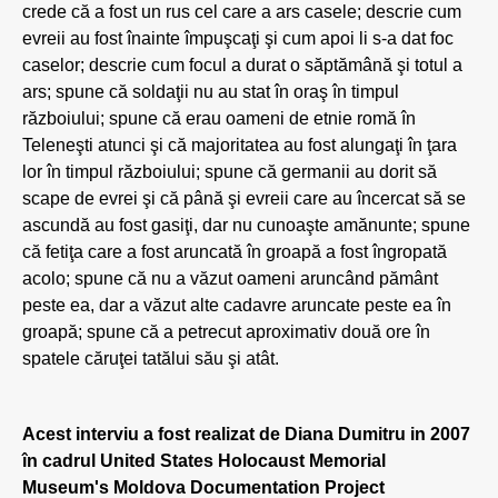
crede că a fost un rus cel care a ars casele; descrie cum
evreii au fost înainte împuşcaţi şi cum apoi li s-a dat foc
caselor; descrie cum focul a durat o săptămână şi totul a
ars; spune că soldaţii nu au stat în oraş în timpul
războiului; spune că erau oameni de etnie romă în
Teleneşti atunci şi că majoritatea au fost alungaţi în ţara
lor în timpul războiului; spune că germanii au dorit să
scape de evrei şi că până şi evreii care au încercat să se
ascundă au fost gasiţi, dar nu cunoaşte amănunte; spune
că fetiţa care a fost aruncată în groapă a fost îngropată
acolo; spune că nu a văzut oameni aruncând pământ
peste ea, dar a văzut alte cadavre aruncate peste ea în
groapă; spune că a petrecut aproximativ două ore în
spatele căruţei tatălui său şi atât.
Acest interviu a fost realizat de Diana Dumitru in 2007
în cadrul United States Holocaust Memorial
Museum's Moldova Documentation Project