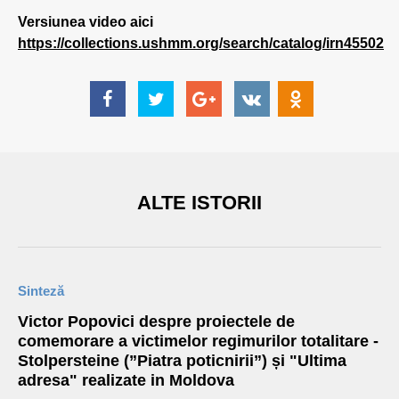
Versiunea video aici
https://collections.ushmm.org/search/catalog/irn45502
ALTE ISTORII
Sinteză
Victor Popovici despre proiectele de
comemorare a victimelor regimurilor totalitare -
Stolpersteine (”Piatra poticnirii”) și "Ultima
adresa" realizate in Moldova