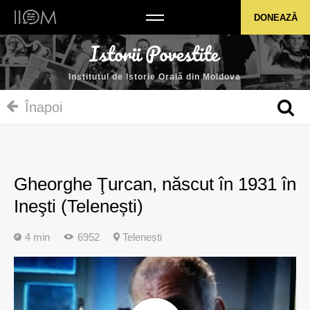
Institutul de Istorie Orală din Moldova
DONEAZĂ
Institutul de Istorie Orală din Moldova
Înapoi
Gheorghe Ţurcan, născut în 1931 în
Ineşti (Telenești)
4 min
6952
Telenești