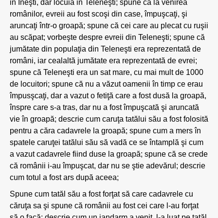
in Ineşti, dar locuia in Teleneşti; spune că la venirea
românilor, evreii au fost scoşi din case, împuşcaţi, şi
aruncaţi într-o groapă; spune că cei care au plecat cu ruşii
au scăpat; vorbeşte despre evreii din Teleneşti; spune că
jumătate din populaţia din Teleneşti era reprezentată de
români, iar cealaltă jumătate era reprezentată de evrei;
spune că Teleneşti era un sat mare, cu mai mult de 1000
de locuitori; spune că nu a văzut oamenii în timp ce erau
împusşcaţi, dar a vazut o fetiţă care a fost dusă la groapă,
înspre care s-a tras, dar nu a fost împuşcată şi aruncată
vie în groapă; descrie cum caruţa tatălui său a fost folosită
pentru a căra cadavrele la groapă; spune cum a mers în
spatele caruţei tatălui său să vadă ce se întamplă şi cum
a vazut cadavrele fiind duse la groapă; spune că se crede
că românii i-au împuşcat, dar nu se ştie adevărul; descrie
cum totul a fost ars după aceea;
Spune cum tatăl său a fost forţat să care cadavrele cu
căruţa sa şi spune că românii au fost cei care l-au forţat
să o facă; descrie cum un jandarm a venit, l-a luat pe tatăl