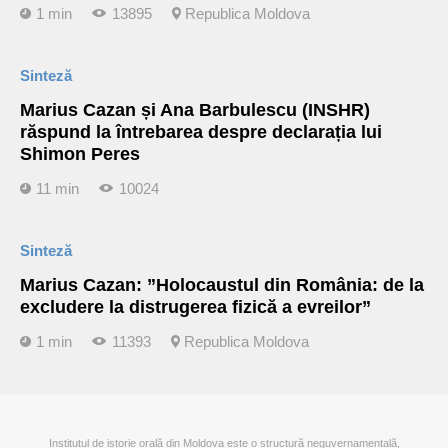
1 min
13895
Republica Moldova
Sinteză
Marius Cazan și Ana Barbulescu (INSHR)
răspund la întrebarea despre declarația lui
Shimon Peres
11 min
10024
Sinteză
Marius Cazan: ”Holocaustul din România: de la
excludere la distrugerea fizică a evreilor”
1 min
11393
Republica Moldova
Institutul de istorie orală din Moldova este o structură neguvernamentală,