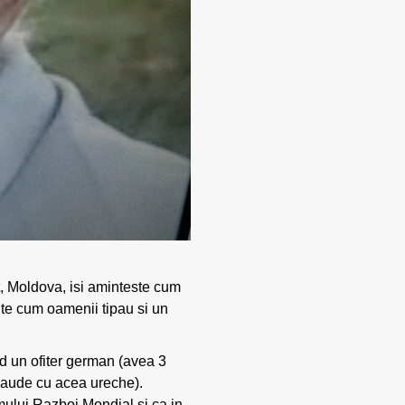
ț, Moldova, isi aminteste cum
inte cum oamenii tipau si un
nd un ofiter german (avea 3
i aude cu acea ureche).
imului Razboi Mondial si ca in