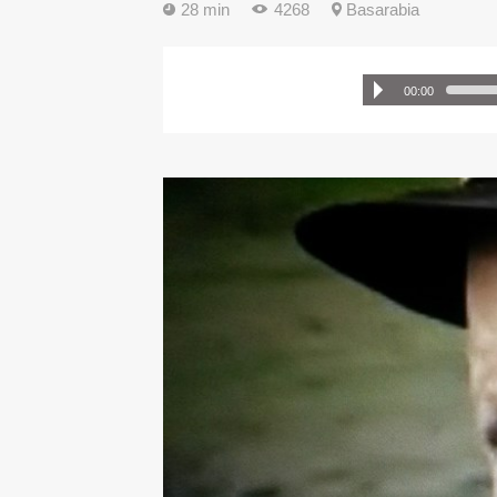
28 min
4268
Basarabia
00:00