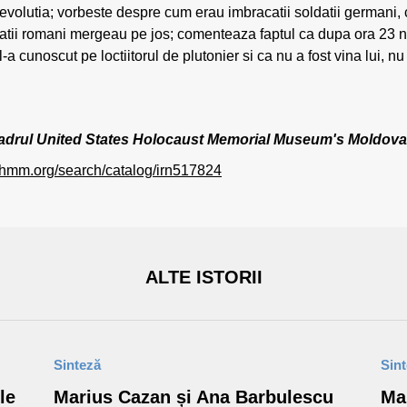
revolutia; vorbeste despre cum erau imbracatii soldatii germani, c
datii romani mergeau pe jos; comenteaza faptul ca dupa ora 23 
a cunoscut pe loctiitorul de plutonier si ca nu a fost vina lui, nu
 în cadrul United States Holocaust Memorial Museum's Moldo
ushmm.org/search/catalog/irn517824
ALTE ISTORII
Sinteză
Sin
le
Marius Cazan și Ana Barbulescu
Ma