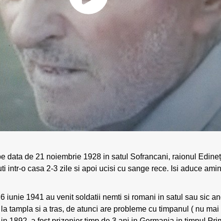
 pe data de 21 noiembrie 1928 in satul Sofrancani, raionul Edine
nuti intr-o casa 2-3 zile si apoi ucisi cu sange rece. Isi aduce am
 iunie 1941 au venit soldatii nemti si romani in satul sau sic a
l la tampla si a tras, de atunci are probleme cu timpanul ( nu ma
 in 1892, a fost prizonier timp de 3 ani in Germania in timpul Pr