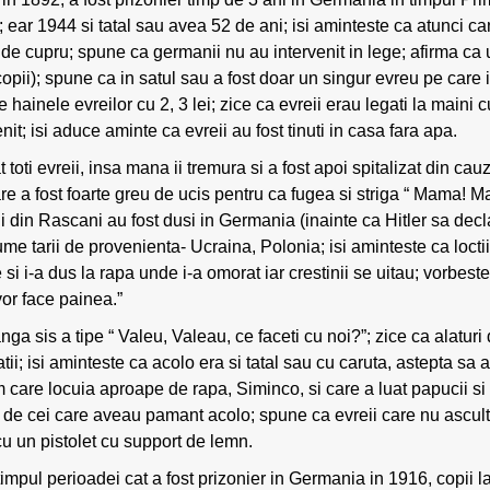
in; ear 1944 si tatal sau avea 52 de ani; isi aminteste ca atunci c
de cupru; spune ca germanii nu au intervenit in lege; afirma ca 
opii); spune ca in satul sau a fost doar un singur evreu pe care 
e hainele evreilor cu 2, 3 lei; zice ca evreii erau legati la maini 
nit; isi aduce aminte ca evreii au fost tinuti in casa fara apa.
 toti evreii, insa mana ii tremura si a fost apoi spitalizat din cauz
re a fost foarte greu de ucis pentru ca fugea si striga “ Mama! Mam
i din Rascani au fost dusi in Germania (inainte ca Hitler sa decl
me tarii de provenienta- Ucraina, Polonia; isi aminteste ca loctii
 si i-a dus la rapa unde i-a omorat iar crestinii se uitau; vorbes
or face painea.”
a sis a tipe “ Valeu, Valeau, ce faceti cu noi?”; zice ca alaturi d
tii; isi aminteste ca acolo era si tatal sau cu caruta, astepta sa
care locuia aproape de rapa, Siminco, si care a luat papucii si d
 de cei care aveau pamant acolo; spune ca evreii care nu asculta
cu un pistolet cu support de lemn.
n timpul perioadei cat a fost prizonier in Germania in 1916, copii