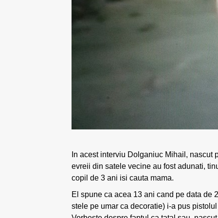
In acest interviu Dolganiuc Mihail, nascut
evreii din satele vecine au fost adunati, ti
copil de 3 ani isi cauta mama.
El spune ca acea 13 ani cand pe data de 26
stele pe umar ca decoratie) i-a pus pistolu
Vorbeste despre faptul ca tatal sau, nascut