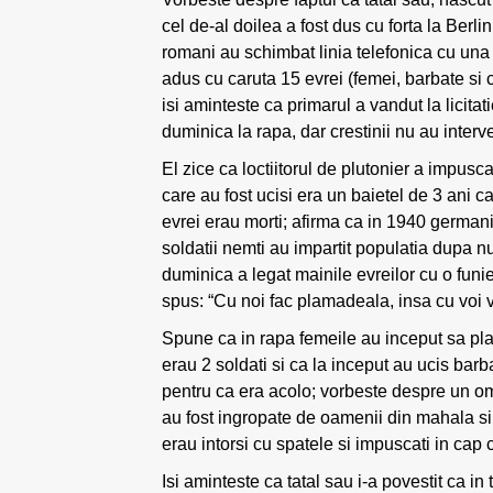
cel de-al doilea a fost dus cu forta la Berl
romani au schimbat linia telefonica cu una 
adus cu caruta 15 evrei (femei, barbate si c
isi aminteste ca primarul a vandut la licitati
duminica la rapa, dar crestinii nu au interve
El zice ca loctiitorul de plutonier a impuscat
care au fost ucisi era un baietel de 3 ani ca
evrei erau morti; afirma ca in 1940 germani
soldatii nemti au impartit populatia dupa nu
duminica a legat mainile evreilor cu o funie
spus: “Cu noi fac plamadeala, insa cu voi v
Spune ca in rapa femeile au inceput sa plang
erau 2 soldati si ca la inceput au ucis barba
pentru ca era acolo; vorbeste despre un om 
au fost ingropate de oamenii din mahala si
erau intorsi cu spatele si impuscati in cap 
Isi aminteste ca tatal sau i-a povestit ca i