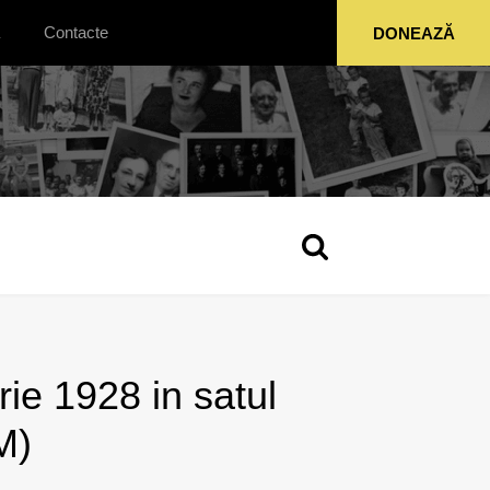
Contacte
DONEAZĂ
ie 1928 in satul
M)