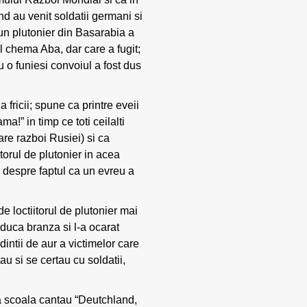
and au venit soldatii germani si
un plutonier din Basarabia a
il chema Aba, dar care a fugit;
cu o funiesi convoiul a fost dus
a fricii; spune ca printre eveii
a!” in timp ce toti ceilalti
are razboi Rusiei) si ca
torul de plutonier in acea
te despre faptul ca un evreu a
e loctiitorul de plutonier mai
 aduca branza si l-a ocarat
intii de aur a victimelor care
u si se certau cu soldatii,
 la scoala cantau “Deutchland,